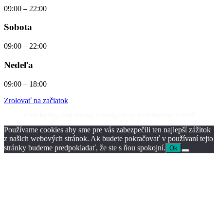
09:00 – 22:00
Sobota
09:00 – 22:00
Nedeľa
09:00 – 18:00
Zrolovať na začiatok
Made by Mgr. Erik Poloha, Redesigned by Jozef Skovran © 2025
Používame cookies aby sme pre vás zabezpečili ten najlepší zážitok
z našich webových stránok. Ak budete pokračovať v používaní tejto
stránky budeme predpokladať, že ste s ňou spokojní.
Ok